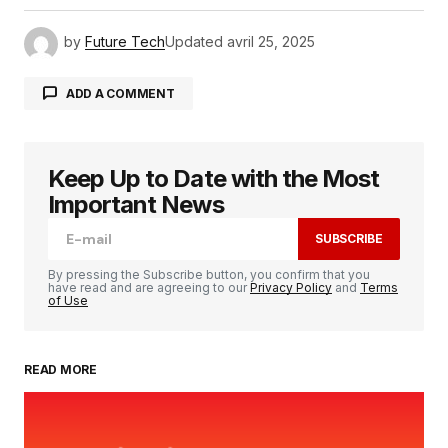
by
Future Tech
Updated
avril 25, 2025
ADD A COMMENT
Keep Up to Date with the Most
Votre adresse e-mail ne sera pas publiée.
Les
champs obligatoires sont indiqués avec
*
Important News
SUBSCRIBE
Comment
*
By pressing the Subscribe button, you confirm that you
have read and are agreeing to our
Privacy Policy
and
Terms
of Use
READ MORE
Your Name
*
Your E-mail
*