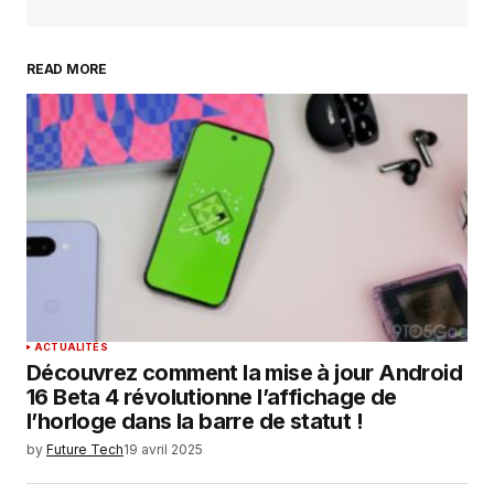
READ MORE
Your Name
*
Your E-mail
*
Enregistrer mon nom, mon e-mail et mon
site dans le navigateur pour mon prochain
commentaire.
SUBMIT COMMENT
ACTUALITÉS
Découvrez comment la mise à jour Android
16 Beta 4 révolutionne l’affichage de
l’horloge dans la barre de statut !
by
Future Tech
19 avril 2025