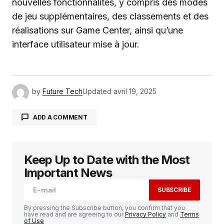
nouvelles fonctionnalités, y compris des modes
de jeu supplémentaires, des classements et des
réalisations sur Game Center, ainsi qu’une
interface utilisateur mise à jour.
by
Future Tech
Updated
avril 19, 2025
ADD A COMMENT
Keep Up to Date with the Most
Votre adresse e-mail ne sera pas publiée.
Les
champs obligatoires sont indiqués avec
*
Important News
SUBSCRIBE
Comment
*
By pressing the Subscribe button, you confirm that you
have read and are agreeing to our
Privacy Policy
and
Terms
of Use