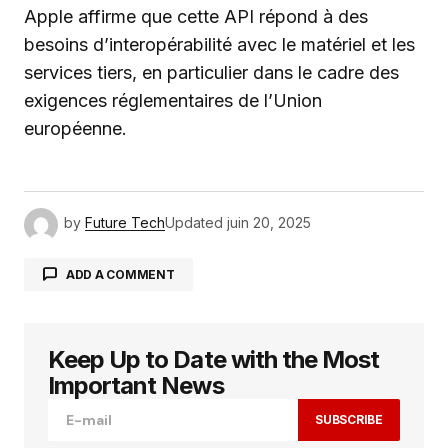
Apple affirme que cette API répond à des
besoins d’interopérabilité avec le matériel et les
services tiers, en particulier dans le cadre des
exigences réglementaires de l’Union
européenne.
by
Future Tech
Updated
juin 20, 2025
ADD A COMMENT
Keep Up to Date with the Most
Votre adresse e-mail ne sera pas publiée.
Les
champs obligatoires sont indiqués avec
*
Important News
SUBSCRIBE
Comment
*