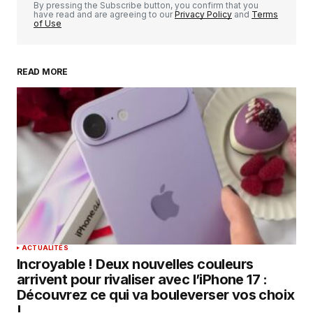
By pressing the Subscribe button, you confirm that you
have read and are agreeing to our
Privacy Policy
and
Terms
of Use
READ MORE
Your Name
*
Your E-mail
*
Enregistrer mon nom, mon e-mail et mon
site dans le navigateur pour mon prochain
commentaire.
SUBMIT COMMENT
ACTUALITÉS
Incroyable ! Deux nouvelles couleurs
arrivent pour rivaliser avec l’iPhone 17 :
Découvrez ce qui va bouleverser vos choix
!