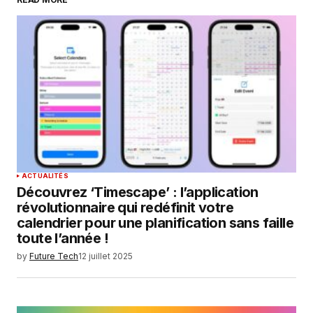
Your Name
*
Your E-mail
*
Enregistrer mon nom, mon e-mail et mon
site dans le navigateur pour mon prochain
commentaire.
SUBMIT COMMENT
ACTUALITÉS
Découvrez ‘Timescape’ : l’application
révolutionnaire qui redéfinit votre
calendrier pour une planification sans faille
toute l’année !
by
Future Tech
12 juillet 2025