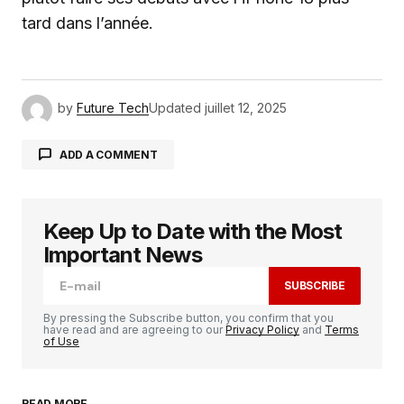
tard dans l’année.
by
Future Tech
Updated
juillet 12, 2025
ADD A COMMENT
Keep Up to Date with the Most
Votre adresse e-mail ne sera pas publiée.
Les
champs obligatoires sont indiqués avec
*
Important News
SUBSCRIBE
Comment
*
By pressing the Subscribe button, you confirm that you
have read and are agreeing to our
Privacy Policy
and
Terms
of Use
READ MORE