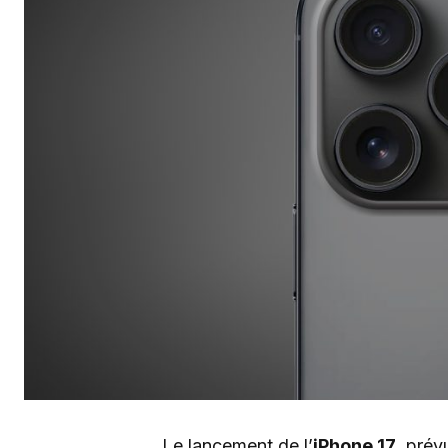
Le lancement de l’
iPhone 17
, prév