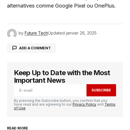
alternatives comme Google Pixel ou OnePlus.
by
Future Tech
Updated
janvier 26, 2025
ADD A COMMENT
Keep Up to Date with the Most
Votre adresse e-mail ne sera pas publiée.
Les
champs obligatoires sont indiqués avec
*
Important News
SUBSCRIBE
Comment
*
By pressing the Subscribe button, you confirm that you
have read and are agreeing to our
Privacy Policy
and
Terms
of Use
READ MORE