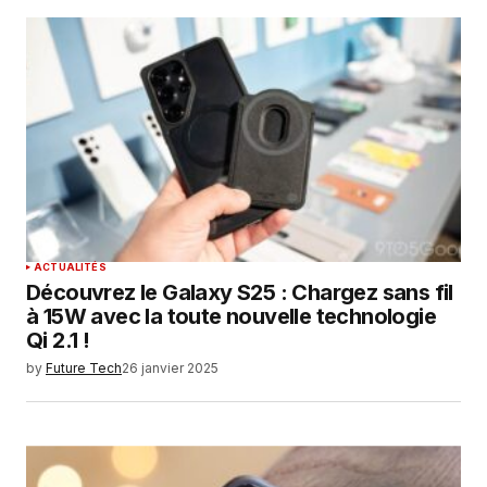
Your Name
*
Your E-mail
*
Enregistrer mon nom, mon e-mail et mon
site dans le navigateur pour mon prochain
commentaire.
SUBMIT COMMENT
ACTUALITÉS
Découvrez le Galaxy S25 : Chargez sans fil
à 15W avec la toute nouvelle technologie
Qi 2.1 !
by
Future Tech
26 janvier 2025