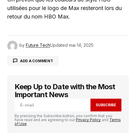
utilisées pour le logo de Max resteront lors du
retour du nom HBO Max.
by
Future Tech
Updated
mai 14, 2025
ADD A COMMENT
Keep Up to Date with the Most
Votre adresse e-mail ne sera pas publiée.
Les
champs obligatoires sont indiqués avec
*
Important News
SUBSCRIBE
Comment
*
By pressing the Subscribe button, you confirm that you
have read and are agreeing to our
Privacy Policy
and
Terms
of Use