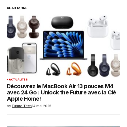
READ MORE
Your Name
*
Your E-mail
*
Enregistrer mon nom, mon e-mail et mon
site dans le navigateur pour mon prochain
commentaire.
SUBMIT COMMENT
ACTUALITÉS
Découvrez le MacBook Air 13 pouces M4
avec 24 Go : Unlock the Future avec la Clé
Apple Home!
by
Future Tech
14 mai 2025