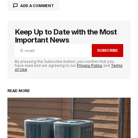
ADD A COMMENT
Keep Up to Date with the Most
Votre adresse e-mail ne sera pas publiée.
Les
champs obligatoires sont indiqués avec
*
Important News
SUBSCRIBE
Comment
*
By pressing the Subscribe button, you confirm that you
have read and are agreeing to our
Privacy Policy
and
Terms
of Use
READ MORE
Your Name
*
Your E-mail
*
Enregistrer mon nom, mon e-mail et mon
site dans le navigateur pour mon prochain