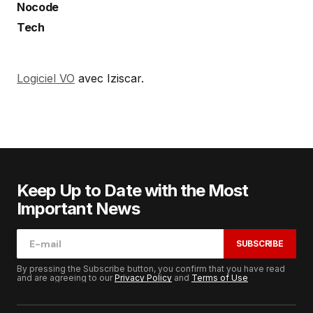
Nocode
Tech
Logiciel VO
avec Iziscar.
Keep Up to Date with the Most
Important News
SUBSCRIBE
By pressing the Subscribe button, you confirm that you have read
and are agreeing to our
Privacy Policy
and
Terms of Use