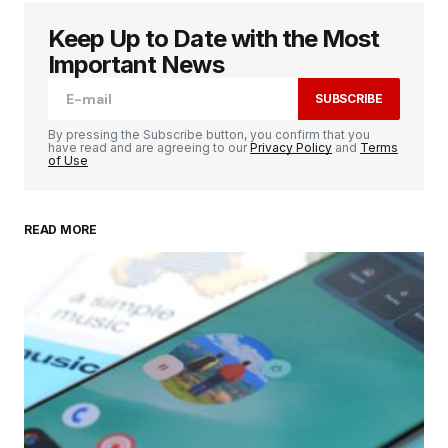
Keep Up to Date with the Most
Votre adresse e-mail ne sera pas publiée.
Les
champs obligatoires sont indiqués avec
*
Important News
SUBSCRIBE
Comment
*
By pressing the Subscribe button, you confirm that you
have read and are agreeing to our
Privacy Policy
and
Terms
of Use
READ MORE
Your Name
*
Your E-mail
*
Enregistrer mon nom, mon e-mail et mon
site dans le navigateur pour mon prochain
commentaire.
SUBMIT COMMENT