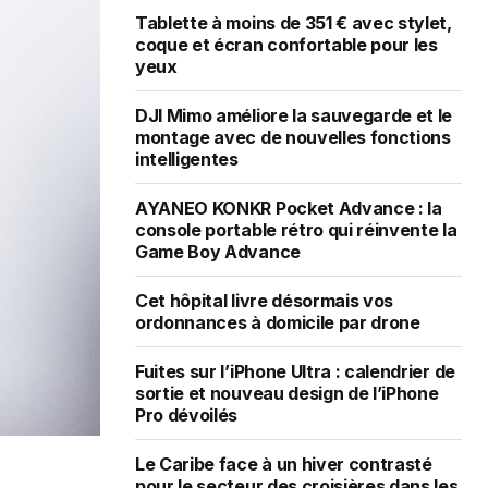
Tablette à moins de 351 € avec stylet,
coque et écran confortable pour les
yeux
DJI Mimo améliore la sauvegarde et le
montage avec de nouvelles fonctions
intelligentes
AYANEO KONKR Pocket Advance : la
console portable rétro qui réinvente la
Game Boy Advance
Cet hôpital livre désormais vos
ordonnances à domicile par drone
Fuites sur l’iPhone Ultra : calendrier de
sortie et nouveau design de l’iPhone
Pro dévoilés
Le Caribe face à un hiver contrasté
pour le secteur des croisières dans les