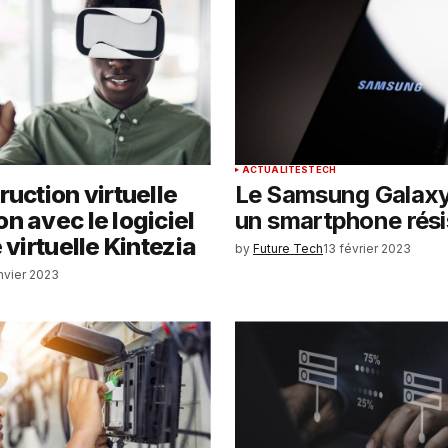
il et
ur
ACTUALITÉS
TECH
ruction virtuelle
Le Samsung Galaxy 
n avec le logiciel
un smartphone rési
 virtuelle Kintezia
by
Future Tech
13 février 2023
anvier 2023