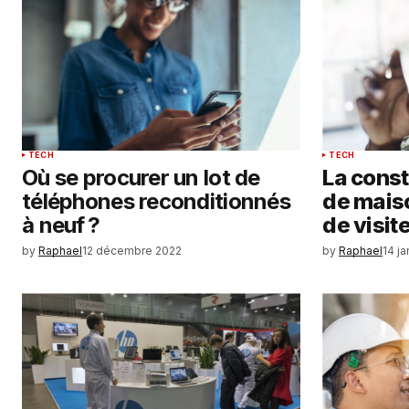
Enregistrer mon nom, mon e-ma
mon site dans le navigateur po
mon prochain commentaire.
SUBMIT COMMENT
TECH
TECH
Où se procurer un lot de
La const
téléphones reconditionnés
de maiso
à neuf ?
de visite
by
Raphael
12 décembre 2022
by
Raphael
14 j