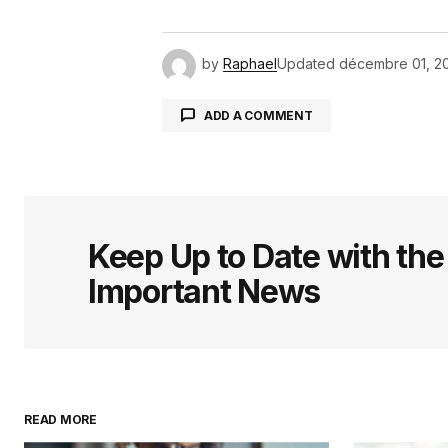
by
Raphael
Updated
décembre 01, 2
ADD A COMMENT
Votre adresse e-mail ne sera pas 
indiqués avec
*
Keep Up to Date with th
Important News
Comment
*
Your Name
*
READ MORE