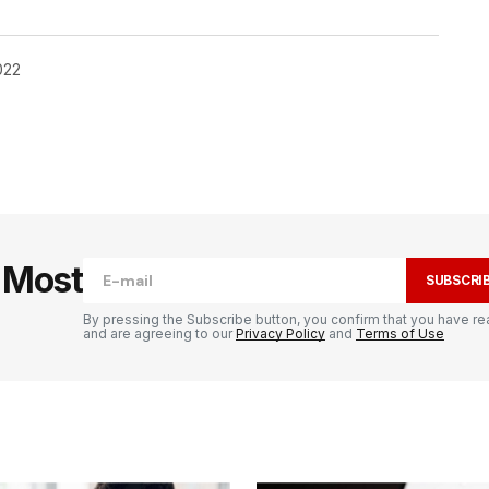
022
publiée.
Les champs obligatoires sont
e Most
SUBSCRI
By pressing the Subscribe button, you confirm that you have re
and are agreeing to our
Privacy Policy
and
Terms of Use
Your E-mail
*