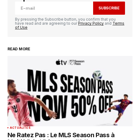
SUBSCRIBE
Comment
*
By pressing the Subscribe button, you confirm that you
have read and are agreeing to our
Privacy Policy
and
Terms
of Use
READ MORE
Your Name
*
Your E-mail
*
Enregistrer mon nom, mon e-mail et mon
site dans le navigateur pour mon prochain
commentaire.
SUBMIT COMMENT
ACTUALITÉS
Ne Ratez Pas : Le MLS Season Pass à