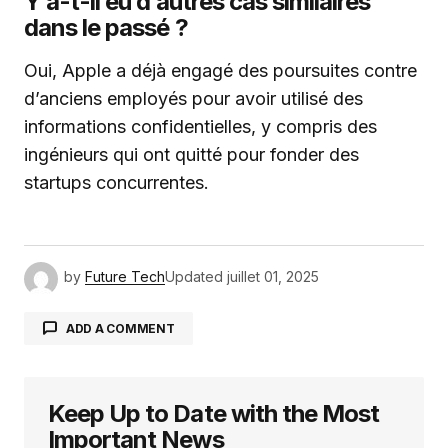
Y a-t-il eu d’autres cas similaires
dans le passé ?
Oui, Apple a déjà engagé des poursuites contre
d’anciens employés pour avoir utilisé des
informations confidentielles, y compris des
ingénieurs qui ont quitté pour fonder des
startups concurrentes.
by
Future Tech
Updated
juillet 01, 2025
ADD A COMMENT
Keep Up to Date with the Most
Votre adresse e-mail ne sera pas publiée.
Les
champs obligatoires sont indiqués avec
*
Important News