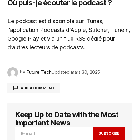
Où puis-je écouter le podcast ?
Le podcast est disponible sur iTunes,
l’application Podcasts d’Apple, Stitcher, TuneIn,
Google Play et via un flux RSS dédié pour
d’autres lecteurs de podcasts.
by
Future Tech
Updated
mars 30, 2025
ADD A COMMENT
Keep Up to Date with the Most
Votre adresse e-mail ne sera pas publiée.
Les
champs obligatoires sont indiqués avec
*
Important News
SUBSCRIBE
Comment
*