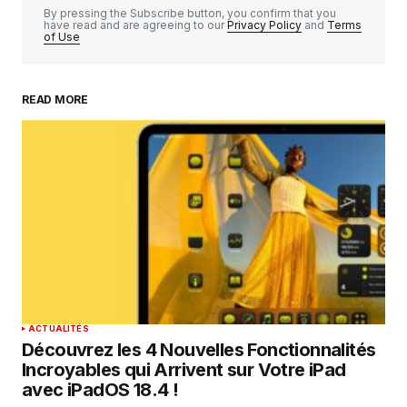
By pressing the Subscribe button, you confirm that you
have read and are agreeing to our
Privacy Policy
and
Terms
of Use
READ MORE
Your Name
*
Your E-mail
*
Enregistrer mon nom, mon e-mail et mon
site dans le navigateur pour mon prochain
commentaire.
SUBMIT COMMENT
ACTUALITÉS
Découvrez les 4 Nouvelles Fonctionnalités
Incroyables qui Arrivent sur Votre iPad
avec iPadOS 18.4 !