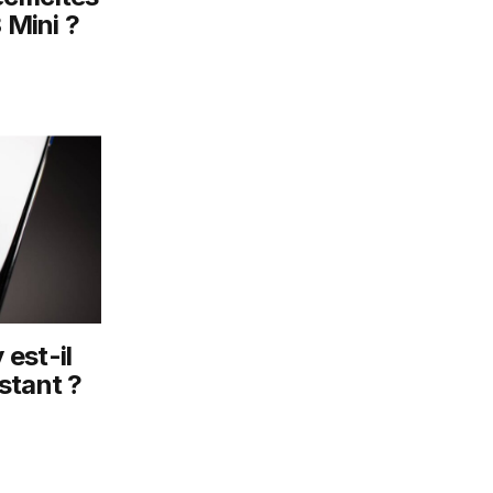
 Mini ?
est-il
stant ?