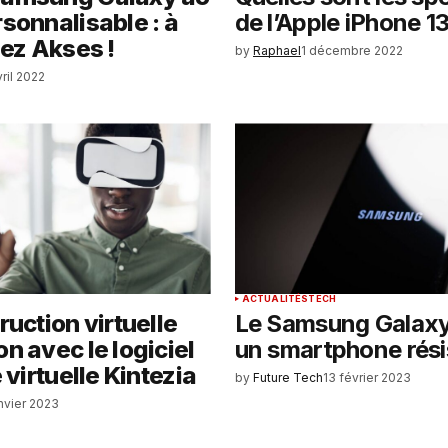
sonnalisable : à
de l’Apple iPhone 13
hez Akses !
by
Raphael
1 décembre 2022
ril 2022
ACTUALITÉS
TECH
ruction virtuelle
Le Samsung Galaxy 
n avec le logiciel
un smartphone rési
 virtuelle Kintezia
by
Future Tech
13 février 2023
anvier 2023