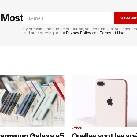
publiée.
Les champs obligatoires sont
e Most
SUBSCRI
By pressing the Subscribe button, you confirm that you have re
and are agreeing to our
Privacy Policy
and
Terms of Use
Your E-mail
*
il et
ur
TECH
amsung Galaxy a5
Quelles sont les spé