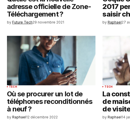
adresse officielle de Zone-
2017 per
Téléchargement ?
saisir c
by
Future Tech
29 novembre 2021
by
Raphael
27 av
TECH
TECH
Où se procurer un lot de
La const
téléphones reconditionnés
de maiso
à neuf ?
de visite
by
Raphael
12 décembre 2022
by
Raphael
14 j