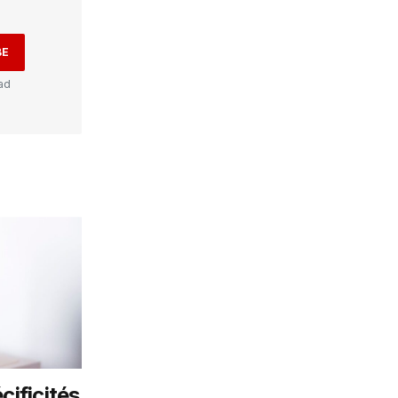
BE
ad
cificités