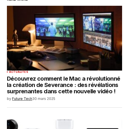
Your Name
*
Your E-mail
*
Enregistrer mon nom, mon e-mail et mon
site dans le navigateur pour mon prochain
commentaire.
SUBMIT COMMENT
ACTUALITÉS
Découvrez comment le Mac a révolutionné
la création de Severance : des révélations
surprenantes dans cette nouvelle vidéo !
by
Future Tech
30 mars 2025