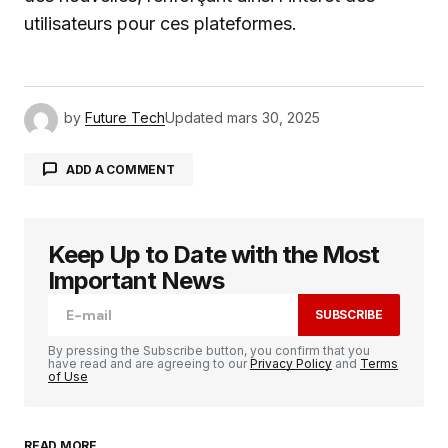
utilisateurs pour ces plateformes.
by
Future Tech
Updated
mars 30, 2025
ADD A COMMENT
Keep Up to Date with the Most
Votre adresse e-mail ne sera pas publiée.
Les
champs obligatoires sont indiqués avec
*
Important News
SUBSCRIBE
Comment
*
By pressing the Subscribe button, you confirm that you
have read and are agreeing to our
Privacy Policy
and
Terms
of Use
READ MORE