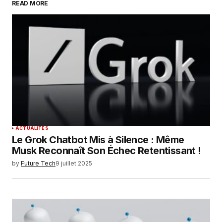
READ MORE
Your Name
*
Your E-mail
*
Enregistrer mon nom, mon e-mail et mon
site dans le navigateur pour mon prochain
commentaire.
SUBMIT COMMENT
ACTUALITÉS
Le Grok Chatbot Mis à Silence : Même
Musk Reconnaît Son Échec Retentissant !
by
Future Tech
9 juillet 2025