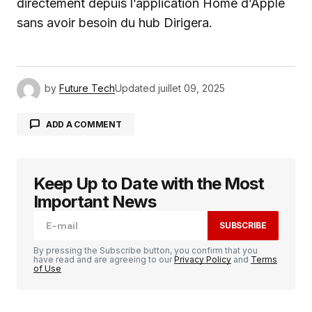
directement depuis l’application Home d’Apple
sans avoir besoin du hub Dirigera.
by
Future Tech
Updated
juillet 09, 2025
ADD A COMMENT
Keep Up to Date with the Most
Votre adresse e-mail ne sera pas publiée.
Les
champs obligatoires sont indiqués avec
*
Important News
SUBSCRIBE
Comment
*
By pressing the Subscribe button, you confirm that you
have read and are agreeing to our
Privacy Policy
and
Terms
of Use