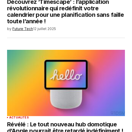
Découvrez ‘Timescape’ : l’application
révolutionnaire qui redéfinit votre
calendrier pour une planification sans faille
toute l’année !
by
Future Tech
12 juillet 2025
ACTUALITÉS
Révélé : Le tout nouveau hub domotique
d’Apple pourrait être retardé indéfiniment !