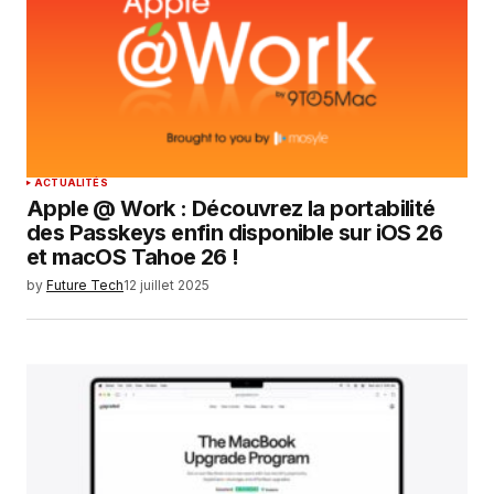
Enregistrer mon nom, mon e-mail et mon
site dans le navigateur pour mon prochain
commentaire.
SUBMIT COMMENT
ACTUALITÉS
Apple @ Work : Découvrez la portabilité
des Passkeys enfin disponible sur iOS 26
et macOS Tahoe 26 !
by
Future Tech
12 juillet 2025