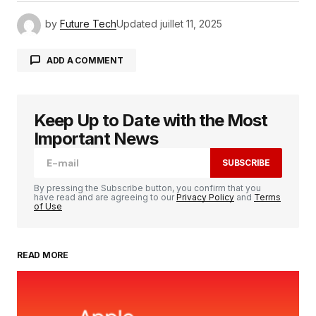
by
Future Tech
Updated
juillet 11, 2025
ADD A COMMENT
Keep Up to Date with the Most
Votre adresse e-mail ne sera pas publiée.
Les
champs obligatoires sont indiqués avec
*
Important News
SUBSCRIBE
Comment
*
By pressing the Subscribe button, you confirm that you
have read and are agreeing to our
Privacy Policy
and
Terms
of Use
READ MORE
Your Name
*
Your E-mail
*