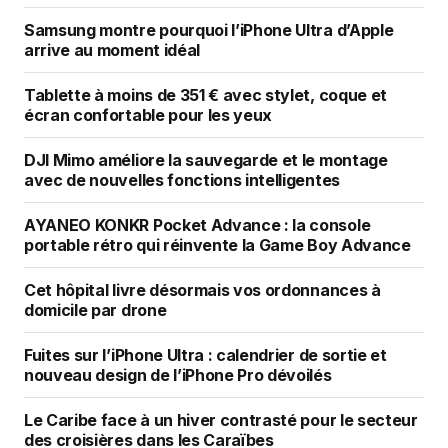
Samsung montre pourquoi l’iPhone Ultra d’Apple
arrive au moment idéal
Tablette à moins de 351 € avec stylet, coque et
écran confortable pour les yeux
Your Name
*
DJI Mimo améliore la sauvegarde et le montage
Your E-mail
*
avec de nouvelles fonctions intelligentes
AYANEO KONKR Pocket Advance : la console
Enregistrer mon nom, mon e-mail et mon
portable rétro qui réinvente la Game Boy Advance
site dans le navigateur pour mon prochain
commentaire.
Cet hôpital livre désormais vos ordonnances à
domicile par drone
SUBMIT COMMENT
Fuites sur l’iPhone Ultra : calendrier de sortie et
nouveau design de l’iPhone Pro dévoilés
Le Caribe face à un hiver contrasté pour le secteur
des croisières dans les Caraïbes