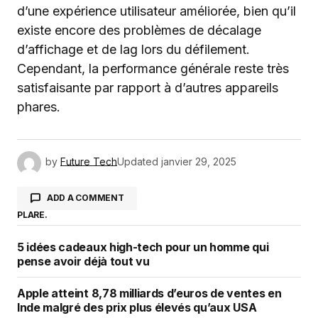
d’une expérience utilisateur améliorée, bien qu’il
existe encore des problèmes de décalage
d’affichage et de lag lors du défilement.
Cependant, la performance générale reste très
satisfaisante par rapport à d’autres appareils
phares.
by
Future Tech
Updated
janvier 29, 2025
ADD A COMMENT
PLARE.
5 idées cadeaux high-tech pour un homme qui
Votre adresse e-mail ne sera pas publiée.
Les
pense avoir déjà tout vu
champs obligatoires sont indiqués avec
*
Apple atteint 8,78 milliards d’euros de ventes en
Inde malgré des prix plus élevés qu’aux USA
Comment
*