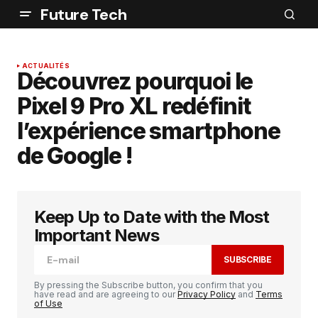
Future Tech
ACTUALITÉS
Découvrez pourquoi le
Pixel 9 Pro XL redéfinit
l’expérience smartphone
de Google !
Keep Up to Date with the Most
Important News
SUBSCRIBE
By pressing the Subscribe button, you confirm that you
have read and are agreeing to our
Privacy Policy
and
Terms
of Use