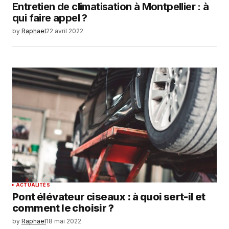
Entretien de climatisation à Montpellier : à
qui faire appel ?
by
Raphael
22 avril 2022
ACTUALITÉS
Pont élévateur ciseaux : à quoi sert-il et
comment le choisir ?
by
Raphael
18 mai 2022