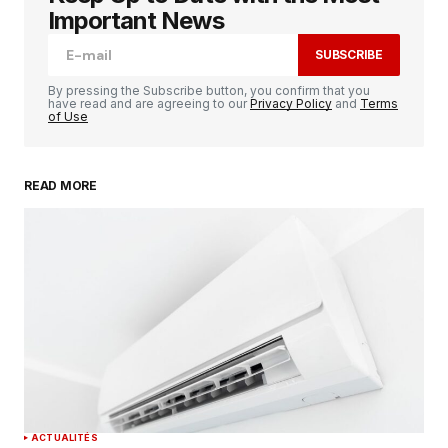
champs obligatoires sont indiqués avec
*
Important News
SUBSCRIBE
Comment
*
By pressing the Subscribe button, you confirm that you
have read and are agreeing to our
Privacy Policy
and
Terms
of Use
READ MORE
Your Name
*
Your E-mail
*
Enregistrer mon nom, mon e-mail et mon
site dans le navigateur pour mon prochain
commentaire.
SUBMIT COMMENT
ACTUALITÉS