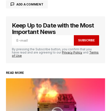
ADD A COMMENT
Keep Up to Date with the Most
Votre adresse e-mail ne sera pas publiée.
Les
champs obligatoires sont indiqués avec
*
Important News
SUBSCRIBE
Comment
*
By pressing the Subscribe button, you confirm that you
have read and are agreeing to our
Privacy Policy
and
Terms
of Use
READ MORE
Your Name
*
Your E-mail
*
Enregistrer mon nom, mon e-mail et mon
site dans le navigateur pour mon prochain
commentaire.