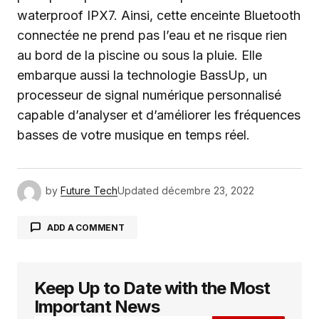
waterproof IPX7. Ainsi, cette enceinte Bluetooth
connectée ne prend pas l’eau et ne risque rien
au bord de la piscine ou sous la pluie. Elle
embarque aussi la technologie BassUp, un
processeur de signal numérique personnalisé
capable d’analyser et d’améliorer les fréquences
basses de votre musique en temps réel.
by
Future Tech
Updated
décembre 23, 2022
ADD A COMMENT
Keep Up to Date with the Most
Votre adresse e-mail ne sera pas publiée.
Les
champs obligatoires sont indiqués avec
*
Important News