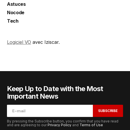
Astuces
Nocode
Tech
Logiciel VO
avec Iziscar.
Keep Up to Date with the Most
Important News
SUBSCRIBE
By pressing the Subscribe button, you confirm that you have read
and are agreeing to our
Privacy Policy
and
Terms of Use