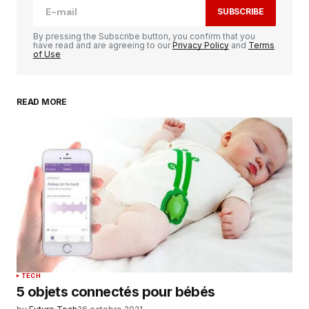
SUBSCRIBE
Comment
*
By pressing the Subscribe button, you confirm that you
have read and are agreeing to our
Privacy Policy
and
Terms
of Use
READ MORE
Your Name
*
Your E-mail
*
Enregistrer mon nom, mon e-mail et mon
site dans le navigateur pour mon prochain
commentaire.
SUBMIT COMMENT
TECH
5 objets connectés pour bébés