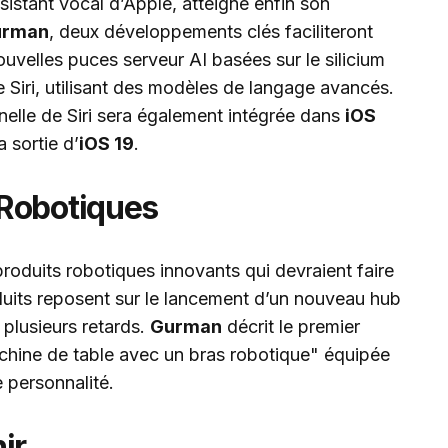
assistant vocal d’Apple, atteigne enfin son
urman
, deux développements clés faciliteront
ouvelles puces serveur AI basées sur le silicium
 Siri, utilisant des modèles de langage avancés.
nnelle de Siri sera également intégrée dans
iOS
a sortie d’
iOS 19
.
Robotiques
produits robotiques innovants qui devraient faire
oduits reposent sur le lancement d’un nouveau hub
 plusieurs retards.
Gurman
décrit le premier
hine de table avec un bras robotique" équipée
 personnalité.
ir