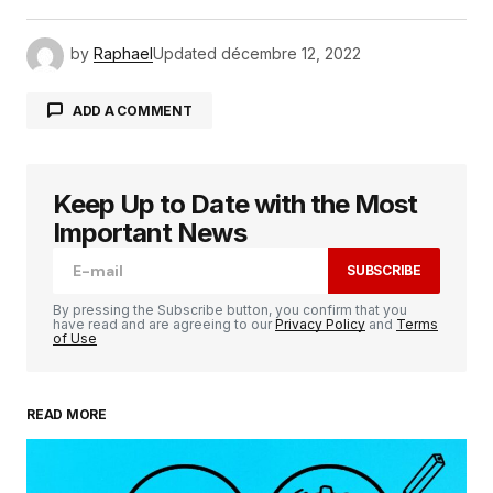
by
Raphael
Updated
décembre 12, 2022
ADD A COMMENT
Keep Up to Date with the Most
Votre adresse e-mail ne sera pas publiée.
Les
champs obligatoires sont indiqués avec
*
Important News
SUBSCRIBE
Comment
*
By pressing the Subscribe button, you confirm that you
have read and are agreeing to our
Privacy Policy
and
Terms
of Use
READ MORE
Your Name
*
Your E-mail
*