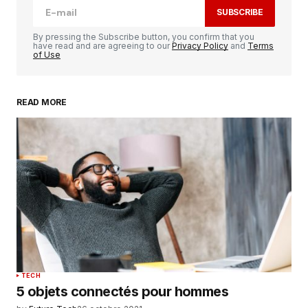
SUBSCRIBE
Comment
*
By pressing the Subscribe button, you confirm that you
have read and are agreeing to our
Privacy Policy
and
Terms
of Use
READ MORE
Your Name
*
Your E-mail
*
Enregistrer mon nom, mon e-mail et mon
site dans le navigateur pour mon prochain
commentaire.
SUBMIT COMMENT
TECH
5 objets connectés pour hommes