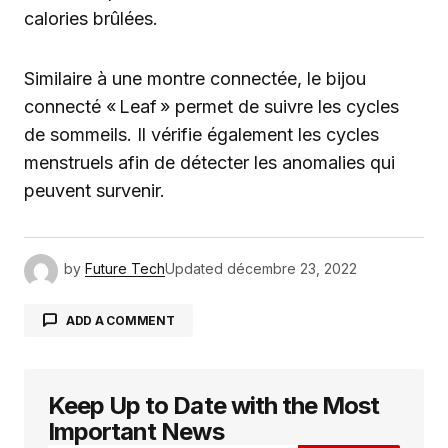
calories brûlées.
Similaire à une montre connectée, le bijou
connecté « Leaf » permet de suivre les cycles
de sommeils. Il vérifie également les cycles
menstruels afin de détecter les anomalies qui
peuvent survenir.
by
Future Tech
Updated
décembre 23, 2022
ADD A COMMENT
Keep Up to Date with the Most
Votre adresse e-mail ne sera pas publiée.
Les
champs obligatoires sont indiqués avec
*
Important News